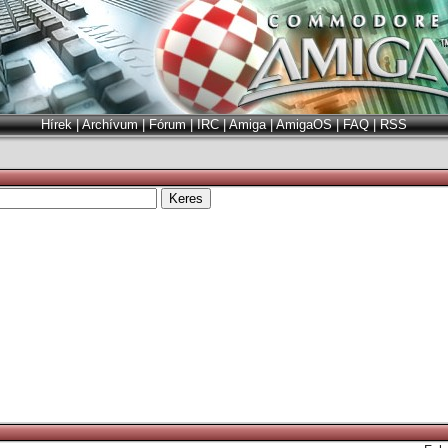
Hírek
|
Archívum
|
Fórum
|
IRC
|
Amiga
|
AmigaOS
|
FAQ
|
RSS