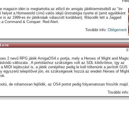
Fel
ne magazin idén is megtartotta az előző év amigás játékterméséből az "év
ő helyet a Homeworld című valós idejű űrstratégia nyerte el (amit egyébként
 is az 1999-es év játéknáak válaszott korábban). Második lett a Jagged
ig a Command & Conquer: Red Alert.
További info:
Obligement
.x-re
F
roes 2 nevű RPG játék AmigaOS4.x portja, mely a Heroes of Might and Magic 
orráskódú változata . A portoláshoz szükséges volt az SDL kibővítése, így az
MIDI lejátszást is, a játék zenéjéhez pedig le kell töltenünk a javított GUS
egy egyszerű telepítővel jön, és szükségesek hozzá az eredeti Heroes of Migh
yok.
potú, de rohamosan fejlődik, az OS4 portot pedig folyamatosan frissítik majd.
További info