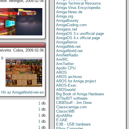
vette: neongod, 2009.02.06
Amiga Technical Resource
Amiga Virus Encyclopedia
Amiga-News.de
Amiga.org
AmigaBounty
AmigaCoding.com
Amigans.net
AmigaOS 3.x unofficial page
AmigaOS 4.x official page
AmigaRemix
AmigaWeb.net
elvette: Cobra, 2009.02.06
AmigaWorld.net
AmiNetRadio
II
AmIRC
AmiTwitter
Apollo CPU
t
AROS
AROS archives
AROS for Amiga project
AROS-Exec
AROSworld
:
Hír az AmigaWorld-net-en
Big Book of Amiga Hardware
BITbyBIT software
CBMStuff - Jim Drew
1
db.
Classicamiga.com
1
db.
ClassicWB
1
db.
dynAMIte
E-UAE
1
db.
E3B - USB hardware
1
db.
Elbox Computer