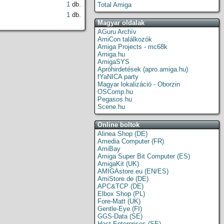
1
db.
Total Amiga
1
db.
Magyar oldalak
AGuru Archív
AmiCon találkozók
Amiga Projects - mc68k
Amiga.hu
AmigaSYS
Apróhirdetések (apro.amiga.hu)
fYaNICA party
Magyar lokalizáció - Oborzin
OSComp.hu
Pegasos.hu
Scene.hu
Online boltok
Alinea Shop (DE)
Amedia Computer (FR)
AmiBay
Amiga Super Bit Computer (ES)
AmigaKit (UK)
AMIGAstore.eu (EN/ES)
AmiStore.de (DE)
APC&TCP (DE)
Elbox Shop (PL)
Fore-Matt (UK)
Gentle-Eye (FI)
GGS-Data (SE)
Hast Enterprises (SE)