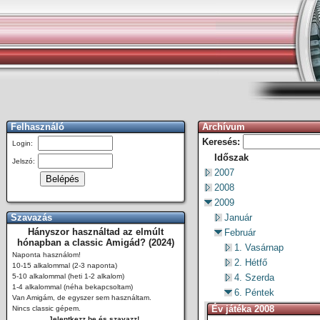
Felhasználó
Archívum
Keresés:
Login:
Időszak
Jelszó:
2007
2008
2009
Szavazás
Január
Hányszor használtad az elmúlt
Február
hónapban a classic Amigád? (2024)
1. Vasárnap
Naponta használom!
2. Hétfő
10-15 alkalommal (2-3 naponta)
5-10 alkalommal (heti 1-2 alkalom)
4. Szerda
1-4 alkalommal (néha bekapcsoltam)
6. Péntek
Van Amigám, de egyszer sem használtam.
Év játéka 2008
Nincs classic gépem.
Jelentkezz be és szavazz!