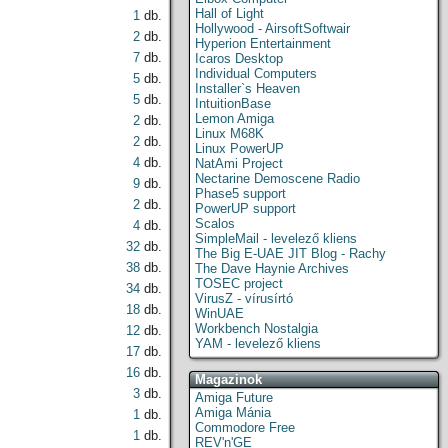
Hall of Light
1
db.
Hollywood - AirsoftSoftwair
2
db.
Hyperion Entertainment
7
db.
Icaros Desktop
Individual Computers
5
db.
Installer`s Heaven
5
db.
IntuitionBase
Lemon Amiga
2
db.
Linux M68K
2
db.
Linux PowerUP
4
db.
NatAmi Project
Nectarine Demoscene Radio
9
db.
Phase5 support
2
db.
PowerUP support
Scalos
4
db.
SimpleMail - levelező kliens
32
db.
The Big E-UAE JIT Blog - Rachy
38
db.
The Dave Haynie Archives
TOSEC project
34
db.
VirusZ - vírusírtó
18
db.
WinUAE
Workbench Nostalgia
12
db.
YAM - levelező kliens
17
db.
16
db.
Magazinok
3
db.
Amiga Future
Amiga Mánia
1
db.
Commodore Free
1
db.
REV'n'GE