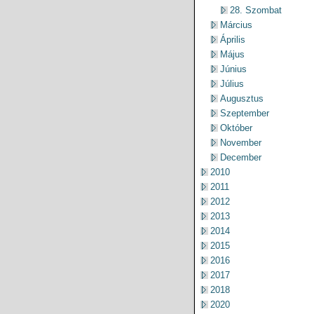
28. Szombat
Március
Április
Május
Június
Július
Augusztus
Szeptember
Október
November
December
2010
2011
2012
2013
2014
2015
2016
2017
2018
2020