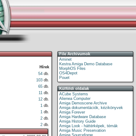
File Archivumok
Aminet
Kestra Amiga Demo Database
Hírek
MorphOS Files
OS4Depot
54
db.
Pouet
103
db.
65
db.
Külföldi oldalak
11
db.
ACube Systems
Alienea Computer
12
db.
Amiga Demoscene Archive
1
db.
Amiga dokumentációk, kézikönyvek
1
db.
Amiga Forever
Amiga Hardware Database
2
db.
Amiga History Guide
2
db.
Amiga Look - háttérképek, témák
Amiga Music Preservation
Amiga Sourceforge