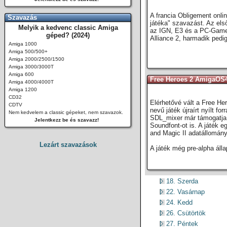
A francia Obligement onli
Szavazás
játéka" szavazást. Az els
Melyik a kedvenc classic Amiga
az IGN, E3 és a PC-Gamer
géped? (2024)
Alliance 2, harmadik ped
Amiga 1000
Amiga 500/500+
Amiga 2000/2500/1500
Amiga 3000/3000T
Amiga 600
Free Heroes 2 AmigaOS4
Amiga 4000/4000T
Amiga 1200
CD32
Elérhetővé vált a Free He
CDTV
nevű játék újraírt nyílt f
Nem kedvelem a classic gépeket, nem szavazok.
SDL_mixer már támogatja a 
Jelentkezz be és szavazz!
Soundfont-ot is. A játék 
and Magic II adatállomán
Lezárt szavazások
A játék még pre-alpha álla
18. Szerda
22. Vasárnap
24. Kedd
26. Csütörtök
27. Péntek