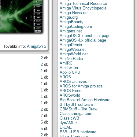
Amiga Technical Resource
Amiga Virus Encyclopedia
Amiga-News.de
Amiga.org
AmigaBounty
AmigaCoding.com
Amigans.net
AmigaOS 3.x unofficial page
AmigaOS 4.x official page
AmigaRemix
További info:
AmigaSYS
AmigaWeb.net
AmigaWorld.net
2
db.
AmiNetRadio
AmIRC
2
db.
AmiTwitter
1
db.
Apollo CPU
AROS
1
db.
AROS archives
1
db.
AROS for Amiga project
1
db.
AROS-Exec
AROSworld
1
db.
Big Book of Amiga Hardware
1
db.
BITbyBIT software
CBMStuff - Jim Drew
2
db.
Classicamiga.com
7
db.
ClassicWB
5
db.
dynAMIte
E-UAE
5
db.
E3B - USB hardware
2
db.
Elbox Computer