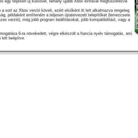
, és egy teljesen új külsővel, néhány újabb Xbox extrával megfűszerezve.
 sort az Xbox verzió követi, ezért elsőként itt lett alkalmazva rengeteg
ág, példaként említeném a teljesen újratervezett telepítőket (lemezcsere
ezes verzió), még jobb program beállításokat, jobb kompatibilitást, vagy a
ámogatása 6-ra növekedett, végre elkészült a francia nyelv támogatás, ami
 lett beépítve.