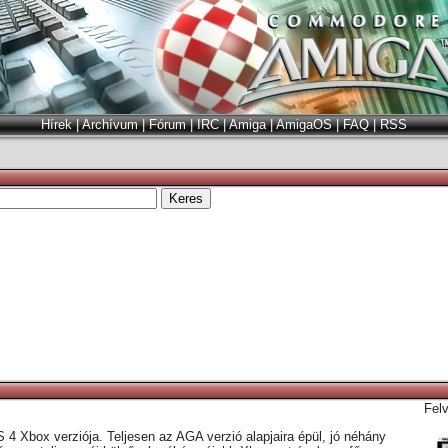
Hírek
|
Archívum
|
Fórum
|
IRC
|
Amiga
|
AmigaOS
|
FAQ
|
RSS
Fel
 Xbox verziója. Teljesen az AGA verzió alapjaira épül, jó néhány