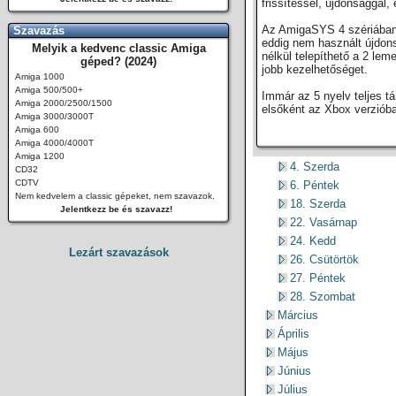
frissítéssel, újdonsággal
Az AmigaSYS 4 szériában a
Szavazás
eddig nem használt újdons
Melyik a kedvenc classic Amiga
nélkül telepíthető a 2 lem
géped? (2024)
jobb kezelhetőséget.
Amiga 1000
Amiga 500/500+
Immár az 5 nyelv teljes t
Amiga 2000/2500/1500
elsőként az Xbox verzióba
Amiga 3000/3000T
Amiga 600
Amiga 4000/4000T
Amiga 1200
4. Szerda
CD32
CDTV
6. Péntek
Nem kedvelem a classic gépeket, nem szavazok.
18. Szerda
Jelentkezz be és szavazz!
22. Vasárnap
24. Kedd
Lezárt szavazások
26. Csütörtök
27. Péntek
28. Szombat
Március
Április
Május
Június
Július