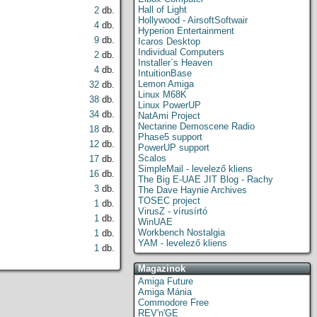
Hall of Light
2
db.
Hollywood - AirsoftSoftwair
4
db.
Hyperion Entertainment
9
db.
Icaros Desktop
Individual Computers
2
db.
Installer`s Heaven
4
db.
IntuitionBase
Lemon Amiga
32
db.
Linux M68K
38
db.
Linux PowerUP
34
db.
NatAmi Project
Nectarine Demoscene Radio
18
db.
Phase5 support
12
db.
PowerUP support
Scalos
17
db.
SimpleMail - levelező kliens
16
db.
The Big E-UAE JIT Blog - Rachy
3
db.
The Dave Haynie Archives
TOSEC project
1
db.
VirusZ - vírusírtó
1
db.
WinUAE
Workbench Nostalgia
1
db.
YAM - levelező kliens
1
db.
Magazinok
Amiga Future
Amiga Mánia
Commodore Free
REV'n'GE