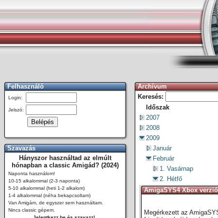
Felhasználó
Archívum
Keresés:
Login:
Időszak
Jelszó:
2007
2008
2009
Szavazás
Január
Hányszor használtad az elmúlt
Február
hónapban a classic Amigád? (2024)
1. Vasárnap
Naponta használom!
2. Hétfő
10-15 alkalommal (2-3 naponta)
5-10 alkalommal (heti 1-2 alkalom)
AmigaSYS4 Xbox verzió
1-4 alkalommal (néha bekapcsoltam)
Van Amigám, de egyszer sem használtam.
Nincs classic gépem.
Megérkezett az AmigaSYS 4
Jelentkezz be és szavazz!