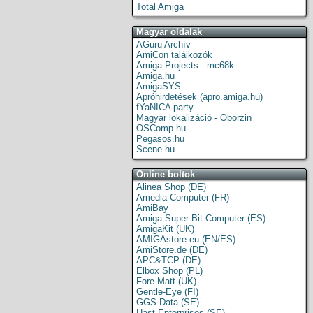
Total Amiga
Magyar oldalak
AGuru Archív
AmiCon találkozók
Amiga Projects - mc68k
Amiga.hu
AmigaSYS
Apróhirdetések (apro.amiga.hu)
fYaNICA party
Magyar lokalizáció - Oborzin
OSComp.hu
Pegasos.hu
Scene.hu
Online boltok
Alinea Shop (DE)
Amedia Computer (FR)
AmiBay
Amiga Super Bit Computer (ES)
AmigaKit (UK)
AMIGAstore.eu (EN/ES)
AmiStore.de (DE)
APC&TCP (DE)
Elbox Shop (PL)
Fore-Matt (UK)
Gentle-Eye (FI)
GGS-Data (SE)
Hast Enterprises (SE)