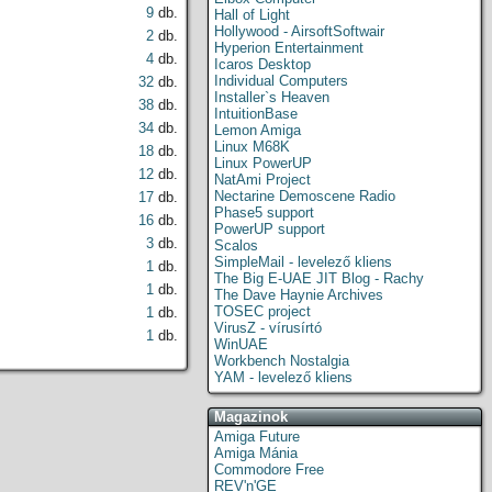
9
db.
Hall of Light
Hollywood - AirsoftSoftwair
2
db.
Hyperion Entertainment
4
db.
Icaros Desktop
Individual Computers
32
db.
Installer`s Heaven
38
db.
IntuitionBase
34
db.
Lemon Amiga
Linux M68K
18
db.
Linux PowerUP
12
db.
NatAmi Project
Nectarine Demoscene Radio
17
db.
Phase5 support
16
db.
PowerUP support
3
db.
Scalos
SimpleMail - levelező kliens
1
db.
The Big E-UAE JIT Blog - Rachy
1
db.
The Dave Haynie Archives
TOSEC project
1
db.
VirusZ - vírusírtó
1
db.
WinUAE
Workbench Nostalgia
YAM - levelező kliens
Magazinok
Amiga Future
Amiga Mánia
Commodore Free
REV'n'GE