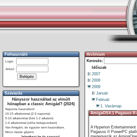
Felhasználó
Archívum
Keresés:
Login:
Időszak
Jelszó:
2007
2008
2009
Szavazás
Január
Hányszor használtad az elmúlt
Február
hónapban a classic Amigád? (2024)
1. Vasárnap
Naponta használom!
AmigaOS4.1 Pegasos II-
10-15 alkalommal (2-3 naponta)
5-10 alkalommal (heti 1-2 alkalom)
1-4 alkalommal (néha bekapcsoltam)
A Hyperion Entertainment
Van Amigám, de egyszer sem használtam.
Pegasos II PowerPC platfo
Nincs classic gépem.
megegyezik az AmigaOne v
Jelentkezz be és szavazz!