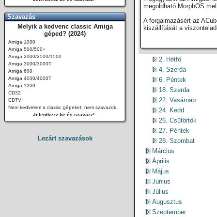
megoldható MorphOS mell
Szavazás
A forgalmazásért az ACub
Melyik a kedvenc classic Amiga
kiszállítását a viszontela
géped? (2024)
Amiga 1000
Amiga 500/500+
Amiga 2000/2500/1500
2. Hétfő
Amiga 3000/3000T
4. Szerda
Amiga 600
Amiga 4000/4000T
6. Péntek
Amiga 1200
18. Szerda
CD32
22. Vasárnap
CDTV
Nem kedvelem a classic gépeket, nem szavazok.
24. Kedd
Jelentkezz be és szavazz!
26. Csütörtök
27. Péntek
Lezárt szavazások
28. Szombat
Március
Április
Május
Június
Július
Augusztus
Szeptember