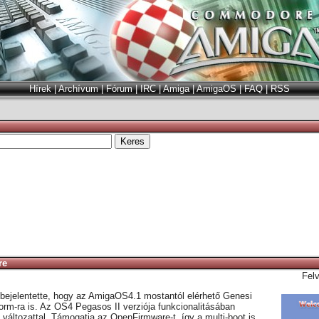
Hírek
|
Archívum
|
Fórum
|
IRC
|
Amiga
|
AmigaOS
|
FAQ
|
RSS
re
Fel
 bejelentette, hogy az AmigaOS4.1 mostantól elérhető Genesi
rm-ra is. Az OS4 Pegasos II verziója funkcionalitásában
áltozattal. Támogatja az OpenFirmware-t, így a multi-boot is