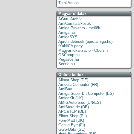
Total Amiga
Magyar oldalak
AGuru Archív
AmiCon találkozók
Amiga Projects - mc68k
Amiga.hu
AmigaSYS
Apróhirdetések (apro.amiga.hu)
fYaNICA party
Magyar lokalizáció - Oborzin
OSComp.hu
Pegasos.hu
Scene.hu
Online boltok
Alinea Shop (DE)
Amedia Computer (FR)
AmiBay
Amiga Super Bit Computer (ES)
AmigaKit (UK)
AMIGAstore.eu (EN/ES)
AmiStore.de (DE)
APC&TCP (DE)
Elbox Shop (PL)
Fore-Matt (UK)
Gentle-Eye (FI)
GGS-Data (SE)
Hast Enterprises (SE)