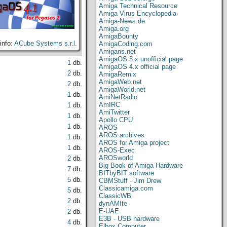
Amiga Technical Resource
Amiga Virus Encyclopedia
Amiga-News.de
Amiga.org
AmigaBounty
info:
ACube Systems s.r.l.
AmigaCoding.com
Amigans.net
AmigaOS 3.x unofficial page
1
db.
AmigaOS 4.x official page
2
db.
AmigaRemix
AmigaWeb.net
2
db.
AmigaWorld.net
1
db.
AmiNetRadio
AmIRC
1
db.
AmiTwitter
1
db.
Apollo CPU
1
db.
AROS
AROS archives
1
db.
AROS for Amiga project
1
db.
AROS-Exec
AROSworld
2
db.
Big Book of Amiga Hardware
7
db.
BITbyBIT software
5
db.
CBMStuff - Jim Drew
Classicamiga.com
5
db.
ClassicWB
2
db.
dynAMIte
E-UAE
2
db.
E3B - USB hardware
4
db.
Elbox Computer