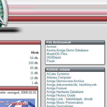
File Archivumok
Aminet
Kestra Amiga Demo Database
Hírek
MorphOS Files
OS4Depot
54
db.
Pouet
103
db.
65
db.
Külföldi oldalak
11
db.
ACube Systems
Alienea Computer
12
db.
Amiga Demoscene Archive
1
db.
Amiga dokumentációk, kézikönyvek
Amiga Forever
Amiga Hardware Database
vette: neongod, 2009.02.01
Amiga History Guide
Amiga Look - háttérképek, témák
Amiga Music Preservation
Amiga Sourceforge